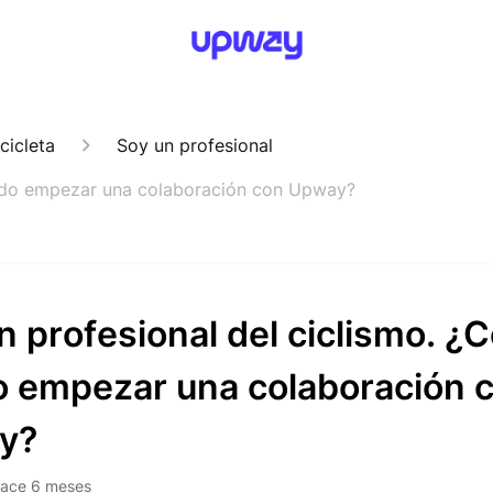
cicleta
Soy un profesional
uedo empezar una colaboración con Upway?
n profesional del ciclismo. 
 empezar una colaboración 
y?
ace 6 meses