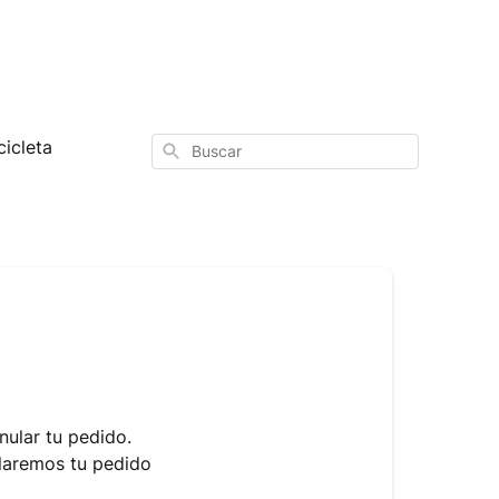
icleta
Buscar
ular tu pedido.
laremos tu pedido